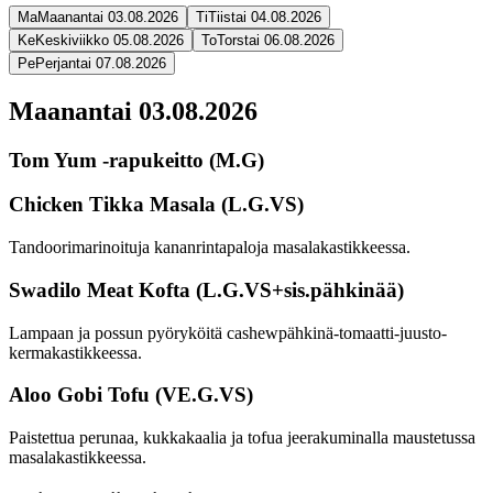
Ma
Maanantai 03.08.2026
Ti
Tiistai 04.08.2026
Ke
Keskiviikko 05.08.2026
To
Torstai 06.08.2026
Pe
Perjantai 07.08.2026
Maanantai 03.08.2026
Tom Yum -rapukeitto (M.G)
Chicken Tikka Masala (L.G.VS)
Tandoorimarinoituja kananrintapaloja masalakastikkeessa.
Swadilo Meat Kofta (L.G.VS+sis.pähkinää)
Lampaan ja possun pyöryköitä cashewpähkinä-tomaatti-juusto-
kermakastikkeessa.
Aloo Gobi Tofu (VE.G.VS)
Paistettua perunaa, kukkakaalia ja tofua jeerakuminalla maustetussa
masalakastikkeessa.