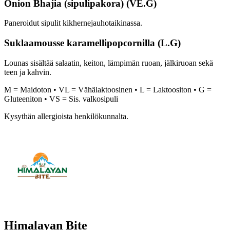
Onion Bhajia (sipulipakora) (VE.G)
Paneroidut sipulit kikhernejauhotaikinassa.
Suklaamousse karamellipopcornilla (L.G)
Lounas sisältää salaatin, keiton, lämpimän ruoan, jälkiruoan sekä
teen ja kahvin.
M = Maidoton • VL = Vähälaktoosinen • L = Laktoositon • G =
Gluteeniton • VS = Sis. valkosipuli
Kysythän allergioista henkilökunnalta.
Himalayan Bite